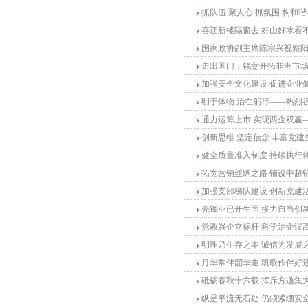
抓队伍 聚人心 抓氛围 构和
喜迁新楼隔窗去 好山好水看
国家政协副主席陈宗兴视察阳
走出国门，锐意开拓非洲市
加强安全文化建设 促进企业
明于体物 治在躬行——热烈
通力运筹上市 实现两企双赢
创新思维 坚定信念 丰富党建
健全质量准入制度 持续执行
拓宽营销丝绸之路 铺设中超
加强支部梯队建设 创新党建
先锋业已开生面 接力自当创
党教兴企立标杆 科学治企谋
明理乃生存之本 诚信为发展
月华常伴韶华走 凯歌作伴好
砥砺春秋十六载 挥斥方遒集
纵是平流无石处 仍须紧绷安