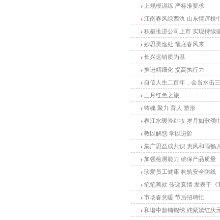
上规模训练 严标准要求
江南春风绿西氿 山东情谊植
积极推进公司上市 实现持续
妙思灵逸处 笔底春风来
长兴远销质为基
推进精细化 提高执行力
自信人生二百年，会当水击
三月红色之旅
铸魂 聚力 育人 塑形
春江水暖吟红妆 岁月如歌颂
教以解惑 学以进阶
集广思益成共识 惠风和雨畅
加强检测能力 确保产品质量
珍爱员工健康 构筑安全防线
笔笔善款 传递真情 发表于《
市场春意暖 节后招聘忙
和谐中超铺锦绣 姹紫嫣红庆