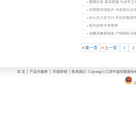
围绕任务 落实措施 为全年工
问渠那得清如许 为有源头活
合心合力定大计 共识共勉展
因为信誉才有荣誉
龙狮灵舞展雄姿 产销两旺兆
第一页
上一页
1
2
首 页 │ 产品与服务 │ 市场营销 │ 联系我们 Copying(c) 江苏中超控股股份有
苏