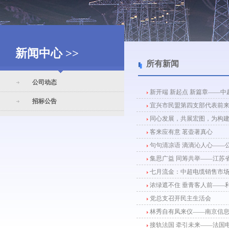
新闻中心 >>
所有新闻
公司动态
新开端 新起点 新篇章——
招标公告
宜兴市民盟第四支部代表前来
同心发展，共展宏图，为构建
客来应有意 茗壶著真心
句句清凉语 滴滴沁人心——
集思广益 同筹共举——江苏
七月流金：中超电缆销售市
浓绿遮不住 垂青客人前——
党总支召开民主生活会
林秀自有凤来仪——南京信息
接轨法国 牵引未来——法国