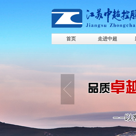
首页
走进中超