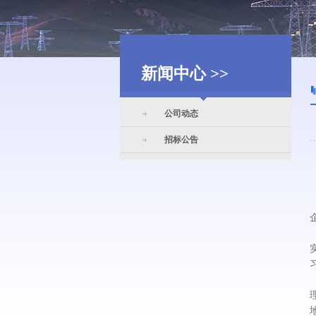
新闻中心 >>
公司动态
招标公告