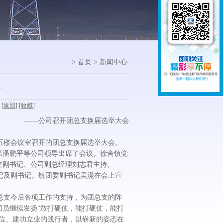
> 首页 > 新闻中心
篇
 [
返回
] [
收藏
]
——公司召开团总支换届选举大会
十五楼会议室召开的团总支换届选举大会。
席潘鹏平等公司领导出席了会议。徐舍镇党
支副书记、公司副总经理刘志君主持。
记及副书记。镇团委副书记吴漫在会上宣
总支今后各项工作的支持，为团总支的阵
团员继续发扬“敢打硬仗，能打硬仗，能打
岗位、建功立业的践行者，以崭新的姿态在