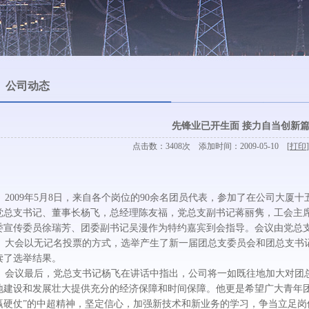
公司动态
先锋业已开生面 接力自当创新
点击数：3408次 添加时间：2009-05-10 [
打印
]
2009年5月8日，来自各个岗位的90余名团员代表，参加了在公司大厦
党总支书记、董事长杨飞，总经理陈友福，党总支副书记蒋丽隽，工会主
委宣传委员徐瑞芳、团委副书记吴漫作为特约嘉宾到会指导。会议由党总
大会以无记名投票的方式，选举产生了新一届团总支委员会和团总支书
读了选举结果。
会议最后，党总支书记杨飞在讲话中指出，公司将一如既往地加大对团
地建设和发展壮大提供充分的经济保障和时间保障。他更是希望广大青年
赢硬仗”的中超精神，坚定信心，加强新技术和新业务的学习，争当立足