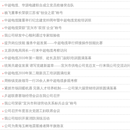
中超电缆、华源电建联合成立党员抢修突击队
杨飞董事长荣获江苏省“创业之星”称号
中超电缆隆重举行纪念建党89周年暨中超电缆党校培训班
中超电缆荣获“宜兴市‘双强’企业”称号
我公司研发中心顺利通过专家组验收
提升岗位技能 服务中超发展——中超电缆举行焊接操作技能比赛
太原供电局局长一行来中超电缆考察访问
中超电缆2010年第一期班、处长及部门副职培训圆满落幕
统筹共建促发展 谱写党建新篇章——宜兴市供电公司党总支一行来我公司交流访
中超电缆2010年第二期新员工培训圆满结束
周铁镇党政领导一行20余人来中超电缆参观考察
紧抓市场回暖机遇 完善人才培养机制——公司第六届营销培训班圆满落幕
乒超联赛赛场经理会议在我公司召开
我公司荣获“宜兴市和谐劳动关系标兵企业”称号
公司召开年度首次党团工妇联席会议
我公司组织开展消防演练活动
公司为青海玉树地震罹难者降半旗致哀