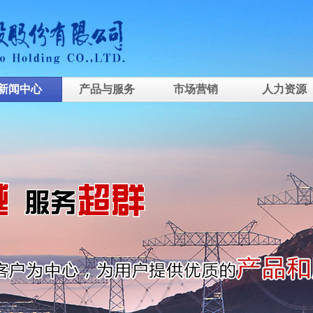
新闻中心
产品与服务
市场营销
人力资源