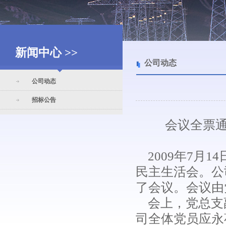
新闻中心 >>
公司动态
公司动态
招标公告
会议全票
2009年7月
民主生活会。公
了会议。会议由
会上，党总支
司全体党员应永