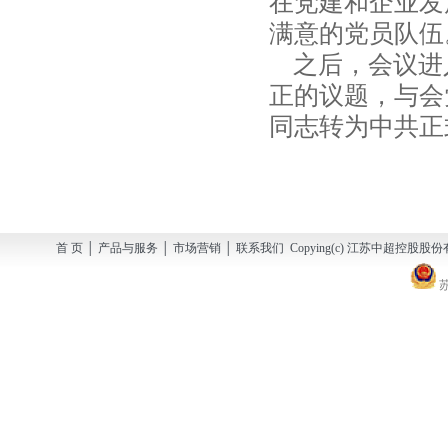
在党建和企业发
满意的党员队伍
之后，会议进
正的议题，与会
同志转为中共正
首 页 │ 产品与服务 │ 市场营销 │ 联系我们 Copying(c) 江苏中超控股股份有
苏