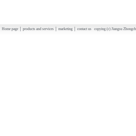
Home page │ products and services │ marketing │ contact us copying (c) Jiangsu Zhongchao H