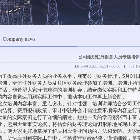
Company news
公司组织驻外财务人员专题培训
Hits:6744 Addtime:2017-06-06 [
Print
] [
Ba
为了提高驻外财务人员的业务水平，规范公司财务管理，5月31
培训，全体驻外财务人员及片区财务经理参加了培训。培训开始
讲话，他希望大家珍惜难得的培训机会，结合岗位实际和工作特
的内容自觉运用到实际工作中，推动本职工作再上新台阶。
此次培训内容丰富、重点突出、针对性强，培训讲师结合公司工
构结算、费用报销政策，审计中驻外会计需注意事项等内容进行
大量的实际案例进行了详细的阐述。短短一天的学习紧张而丰富
业，运用大量事实论据，将枯燥的财务理论知识形象地展现出来
出，使大家更好地掌握了解决相应专业问题的方法和策略。大家
感、所悟应用到实际工作中，严格遵守财经纪律，谨慎细致，落