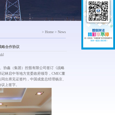
> Home > News
战略合作协议
ck
]
司、协鑫（集团）控股有限公司签订《战略
记林启中等地方党委政府领导，CMEC董
共同出席见证签约，中国成套总经理杨京、
协议上签字。