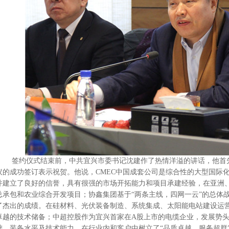
签约仪式结束前，中共宜兴市委书记沈建作了热情洋溢的讲话，他首先
议的成功签订表示祝贺。他说，CMEC中国成套公司是综合性的大型国际
并建立了良好的信誉，具有很强的市场开拓能力和项目承建经验，在亚洲
总承包和农业综合开发项目；协鑫集团基于“两条主线，四网一云”的总体
了杰出的成绩。在硅材料、光伏装备制造、系统集成、太阳能电站建设运
卓越的技术储备；中超控股作为宜兴首家在A股上市的电缆企业，发展势
础、装备水平及技术能力，在行业内和客户中树立了“品质卓越、服务超群