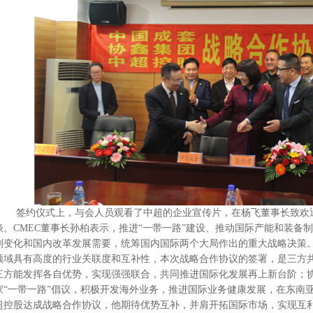
签约仪式上，与会人员观看了中超的企业宣传片，在杨飞董事长致欢迎
谈。CMEC董事长孙柏表示，推进“一带一路”建设、推动国际产能和装备
刻变化和国内改革发展需要，统筹国内国际两个大局作出的重大战略决策。
领域具有高度的行业关联度和互补性，本次战略合作协议的签署，是三方
三方能发挥各自优势，实现强强联合，共同推进国际化发展再上新台阶；
家“一带一路”倡议，积极开发海外业务，推进国际业务健康发展，在东南亚
超控股达成战略合作协议，他期待优势互补，并肩开拓国际市场，实现互