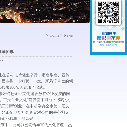
> Home > News
圆满闭幕
ck
]
礼在公司礼堂隆重举行，市委常委、宣传
、团市委、市妇联、市文广新局等单位的领
代表300余人参加了仪式。
始终把企业文化建设放在企业发展的同
“三大企业文化”建设密不可分；“紫砂文
励员工创新创业。在中超举办全市第二届文
、兄弟企业及社会各界对公司的关心和支
市企业和职工的风采。
术节中，公司就已凭借丰富的文化底蕴、杰