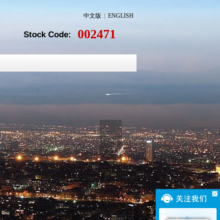
中文版
|
ENGLISH
002471
Stock Code: