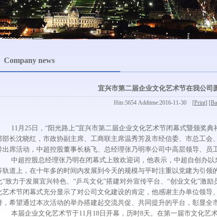
Company news
宜兴市第二届企业文化艺术节在我公司
Hits:5654 Addtime:2016-11-30 [
Print
] [
Ba
11月25日，“阳光路上”宜兴市第二届企业文化艺术节闭幕式暨颁奖典
部部长沈晓红，市政协副主席、工商联主席温秀芳及市经信委、市总工会
导出席活动，中超控股董事长杨飞、总经理张乃明率公司中高层领导、员工
中超控股总经理张乃明在闭幕式上致欢迎词，他表示，中超自创办以来
等轨道上，在十年多的时间内发展到今天的规模与平时注重以党建为引领的
化”致力于发展宜兴特色、“乒乓文化”搭建对外宣传平台、“创业文化”激
化艺术节闭幕式充分显示了对公司文化建设的肯定，他感谢主办单位领导
持，希望通过本次活动的举办搭建起交流共促、共同提升的平台，彰显全
本届企业文化艺术节于11月18日开幕，历时8天。在第一届市文化艺