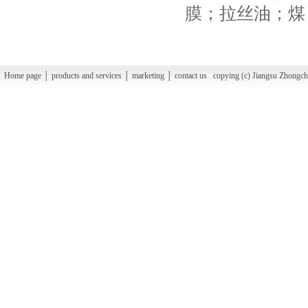
膜；拉丝油；煤
Home page │ products and services │ marketing │ contact us copying (c) Jiangsu Zhongchao H