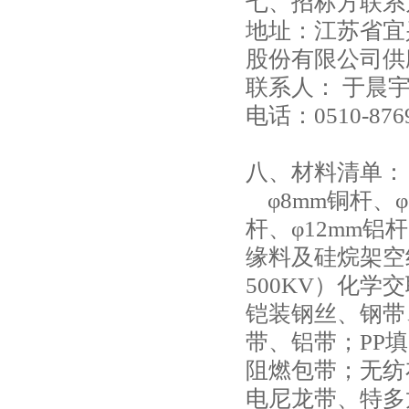
七、招标方联系
地址：江苏省宜
股份有限公司供
联系人： 于晨宇
电话：0510-876
八、材料清单：
φ8mm铜杆、φ3
杆、φ12mm铝
缘料及硅烷架空绝缘
500KV）化
铠装钢丝、钢带
带、铝带；PP
阻燃包带；无纺
电尼龙带、特多