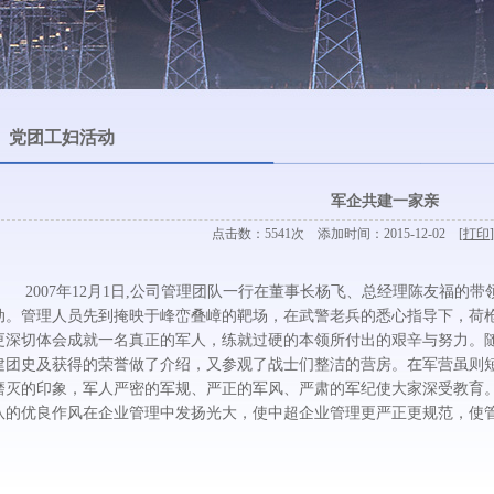
党团工妇活动
军企共建一家亲
点击数：5541次 添加时间：2015-12-02 [
打印
]
2007年12月1日,公司管理团队一行在董事长杨飞、总经理陈友福的带领
动。管理人员先到掩映于峰峦叠嶂的靶场，在武警老兵的悉心指导下，荷枪
更深切体会成就一名真正的军人，练就过硬的本领所付出的艰辛与努力。
建团史及获得的荣誉做了介绍，又参观了战士们整洁的营房。在军营虽则
磨灭的印象，军人严密的军规、严正的军风、严肃的军纪使大家深受教育
队的优良作风在企业管理中发扬光大，使中超企业管理更严正更规范，使