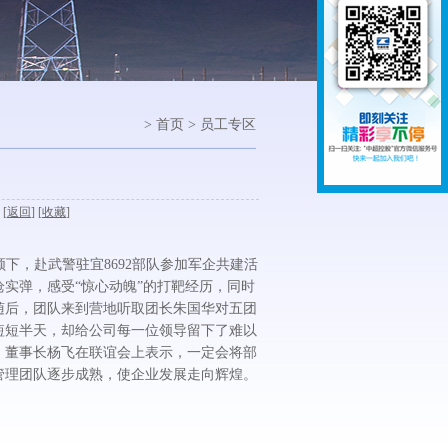
> 首页 > 员工专区
 [
返回
] [
收藏
]
下，赴武警驻宜8692部队参加军企共建活
实弹，感受“惊心动魄”的打靶经历，同时
随后，团队来到营地听取团长朱国华对五团
短短半天，却给公司每一位领导留下了难以
。董事长杨飞在联谊会上表示，一定会将部
管理团队逐步成熟，使企业发展走向辉煌。