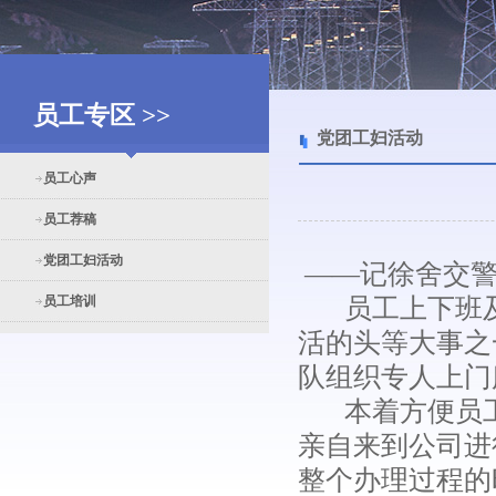
员工专区 >>
党团工妇活动
员工心声
员工荐稿
党团工妇活动
――记徐舍交警
员工培训
员工上下班及
活的头等大事之
队组织专人上门
本着方便员工
亲自来到公司进
整个办理过程的