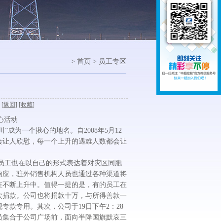
> 首页 > 员工专区
 [
返回
] [
收藏
]
心活动
成为一个揪心的地名。自2008年5月12
会让人欣慰，每一个上升的遇难人数都会让
工也在以自己的形式表达着对灾区同胞
响应，驻外销售机构人员也通过各种渠道将
在不断上升中。值得一提的是，有的员工在
次捐款。公司也将捐款十万，与所得善款一
款专用。其次，公司于19日下午2：28
员集合于公司广场前，面向半降国旗默哀三