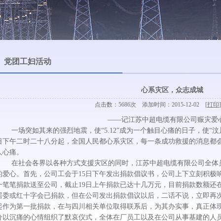
党团工妇活动
心系灾区，众志成城
点击数：5686次 添加时间：2015-12-02 [
打印
]
――记江苏中超电缆有限公司赈灾爱
一场突如其来的强烈地震，使“5.12”成为一个触目心痛的日子，使“汶川”
日下午二时二十八分起，全国人民都心系灾区，每一条成功救援的消息都
人心痛。
在社会各界以各种方式支援灾区的同时，江苏中超电缆有限公司全体员
的爱心。首先，公司工会于15日下午发出捐款倡议书，公司上下立刻积极
一笔笔捐款送至公司，截止19日上午捐款已达十几万元，目前捐款数额还
居委或红十字会已捐款，但在公司发出捐款倡议以后，二话不说，立即再
起作为第一批捐款，在与四川相关单位取得联系后，为其办实事，真正体现专
分以沉痛的心情组织了默哀仪式，全体在厂员工以及在公司从事基建的人