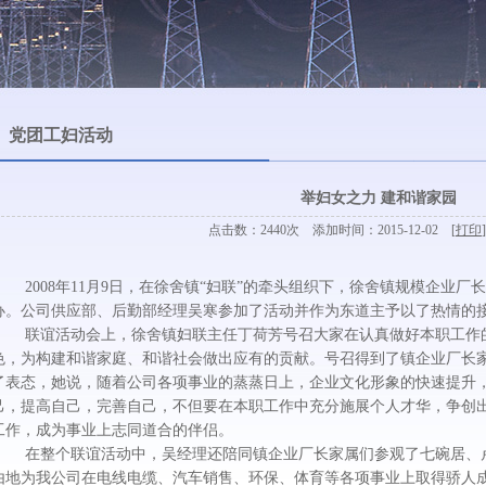
党团工妇活动
举妇女之力 建和谐家园
点击数：2440次 添加时间：2015-12-02 [
打印
]
2008年11月9日，在徐舍镇“妇联”的牵头组织下，徐舍镇规模企业厂
办。公司供应部、后勤部经理吴寒参加了活动并作为东道主予以了热情的
联谊活动会上，徐舍镇妇联主任丁荷芳号召大家在认真做好本职工作的
色，为构建和谐家庭、和谐社会做出应有的贡献。号召得到了镇企业厂长
了表态，她说，随着公司各项事业的蒸蒸日上，企业文化形象的快速提升
己，提高自己，完善自己，不但要在本职工作中充分施展个人才华，争创
工作，成为事业上志同道合的伴侣。
在整个联谊活动中，吴经理还陪同镇企业厂长家属们参观了七碗居、卢
由地为我公司在电线电缆、汽车销售、环保、体育等各项事业上取得骄人