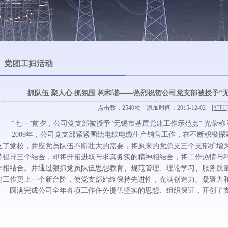
党团工妇活动
抓队伍 聚人心 抓氛围 构和谐——热烈祝贺公司党支部被授予“
点击数：2540次 添加时间：2015-12-02 [
打印
]
“七一”前夕，公司党支部被授予“无锡市基层党建工作示范点” 光荣称
2009年，公司党支部紧紧围绕电线电缆生产销售工作，在不断积极探
立了党校，并应党员队伍不断壮大的需要，将原来的党总支三个支部扩增
持倡导三个结合，即将开拓进取与求真务实的精神相结合，将工作热情与
作相结合。并通过狠抓党员队伍思想教育、规范管理、理论学习、服务质
建工作更上一个新台阶，使党支部始终保持先进性，充满创造力、凝聚力
圆满完成公司全年各项工作任务提供坚实的思想、组织保证，开创了支