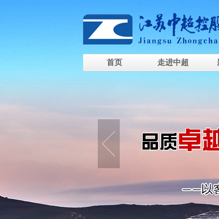
首页
走进中超