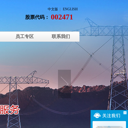
中文版
|
ENGLISH
002471
股票代码：
员工专区
联系我们