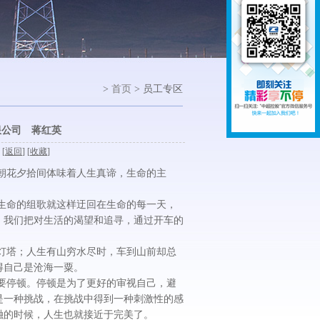
>
首页
> 员工专区
限公司 蒋红英
 [
返回
] [
收藏
]
花夕拾间体味着人生真谛，生命的主
命的组歌就这样迂回在生命的每一天，
。我们把对生活的渴望和追寻，通过开车的
塔；人生有山穷水尽时，车到山前却总
得自己是沧海一粟。
停顿。停顿是为了更好的审视自己，避
是一种挑战，在挑战中得到一种刺激性的感
融的时候，人生也就接近于完美了。