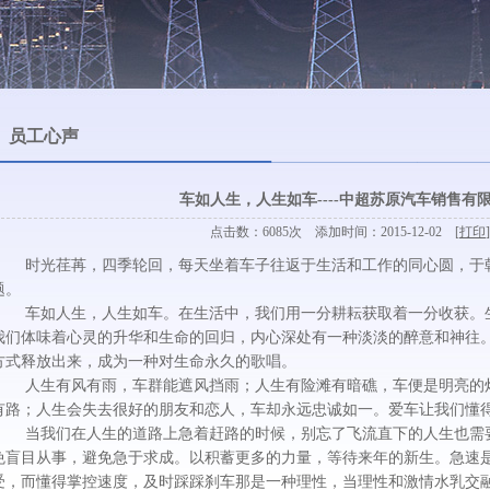
员工心声
车如人生，人生如车----中超苏原汽车销售有
点击数：6085次 添加时间：2015-12-02 [
打印
]
时光荏苒，四季轮回，每天坐着车子往返于生活和工作的同心圆，于朝
题。
车如人生，人生如车。在生活中，我们用一分耕耘获取着一分收获。生
我们体味着心灵的升华和生命的回归，内心深处有一种淡淡的醉意和神往
方式释放出来，成为一种对生命永久的歌唱。
人生有风有雨，车群能遮风挡雨；人生有险滩有暗礁，车便是明亮的灯
有路；人生会失去很好的朋友和恋人，车却永远忠诚如一。爱车让我们懂
当我们在人生的道路上急着赶路的时候，别忘了飞流直下的人生也需要
免盲目从事，避免急于求成。以积蓄更多的力量，等待来年的新生。急速
受，而懂得掌控速度，及时踩踩刹车那是一种理性，当理性和激情水乳交