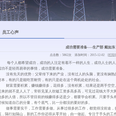
员工心声
成功需要准备----生产部 戴如东
点击数：5862次 添加时间：2015-12-02 [
打印
]
每个人都希望成功，成功的人注定有着不一样的人生，成功人士的人
成功不是轻而易举的事情，成功需要准备。
没有先天的优势：父辈传下来的产业，没有过人的头脑，更没有娴熟的
资本，有的只是能吃苦耐劳，有的只是处在这个商机处处的社会。
财富需要积累，赚钱赚得多，花得多，没有积累，结果还是两手空空。
起来的就不是人人了，常听见某人吹嘘工资多高多高，可见过花钱大手大
他多的人借，所以不管目前的钱赚得多还是少，都要学会积累。只要手头
时候知道自己的分量，有个底气，比一分都没的要好的多。
做事需要实干，工作需要多做。从事过很多的工作，都觉得没前途，换
底，隔行如隔山，新的工作你还得从零开始，由一做起。专注于手头的工作