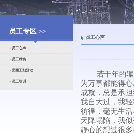
员工专区 >>
员工心声
员工心声
员工荐稿
党团工妇活动
若干年的辗转
员工培训
为万事都能得心
成就，总是承担
我自大过，我轻
彷徨，毫无生活
天降塌陷，我似
静心的想过很多