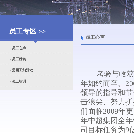
员工专区 >>
员工心声
员工心声
员工荐稿
党团工妇活动
考验与收获同在
员工培训
年如约而至。2
领导的指导和带
击浪尖、努力拼
们面临2009年
年中超集团全年
司目标任务为9