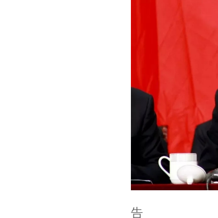
中超集
告