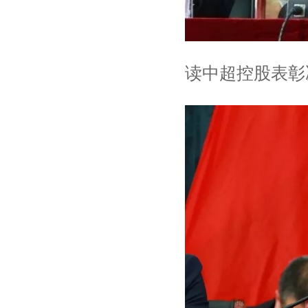
中超集团副
读中超控股表彰