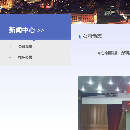
新闻中心 >>
公司动态
公司动态
同心创辉煌，深耕
招标公告