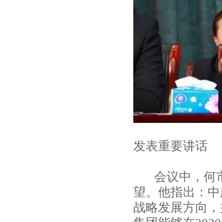
宜兴市委常
发表重要讲话
会议中，何市
望。他指出：中
战略发展方向，