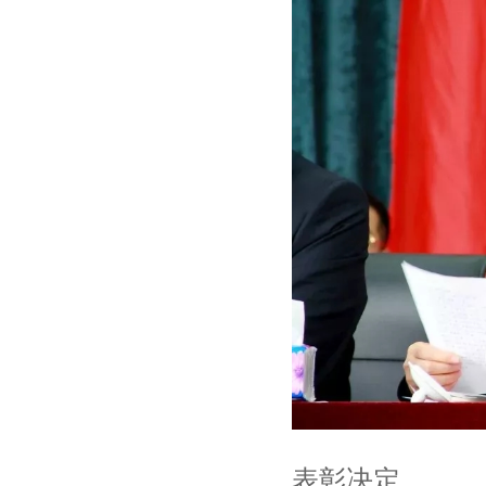
中超集团
表彰决定