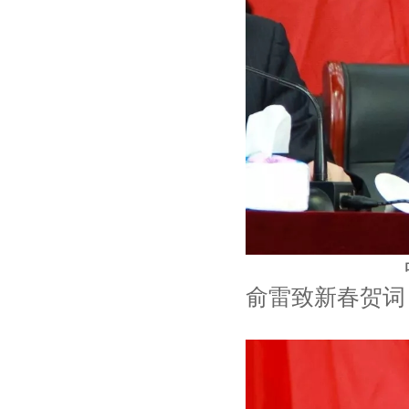
中超集团副
俞雷致新春贺词