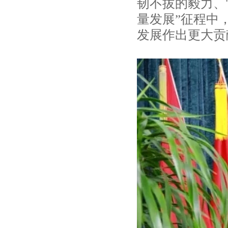
韧不拔的毅力、
量发展”征程中
发展作出更大贡