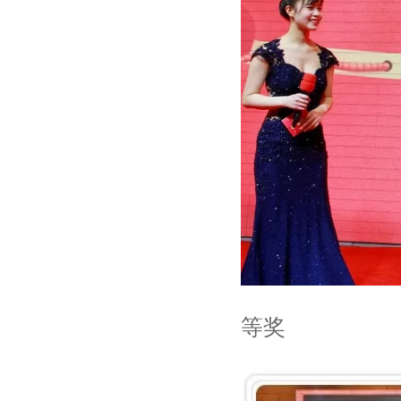
中超集
等奖