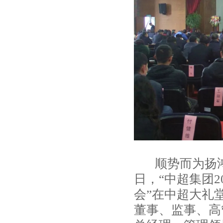
顺势而为扬鸿鹄
日，“中超集团2
会”在中超大礼
董事、监事、高