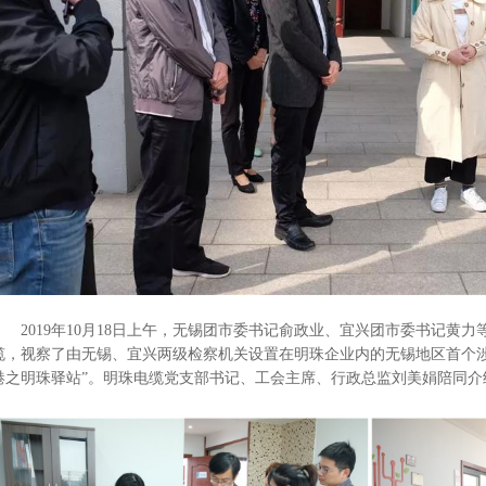
2019年10月18日上午，无锡团市委书记俞政业、宜兴团市委书记黄
缆，视察了由无锡、宜兴两级检察机关设置在明珠企业内的无锡地区首个
港之明珠驿站”。明珠电缆党支部书记、工会主席、行政总监刘美娟陪同介