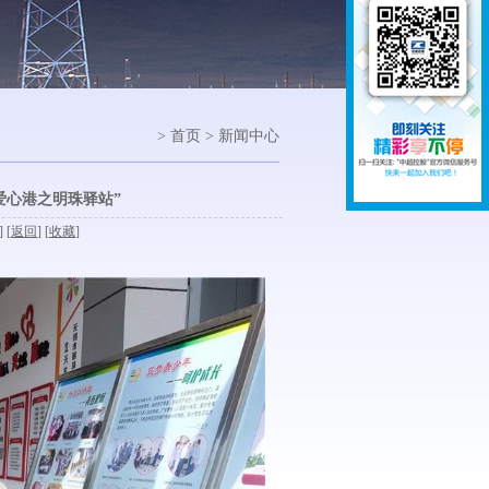
> 首页 > 新闻中心
爱心港之明珠驿站”
] [
返回
] [
收藏
]