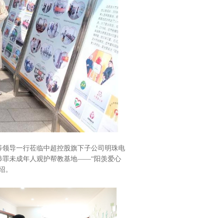
力等领导一行莅临中超控股旗下子公司明珠电
涉罪未成年人观护帮教基地——“阳羡爱心
绍。