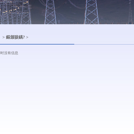
> 鏂颁骇鍝? >
暂时没有信息