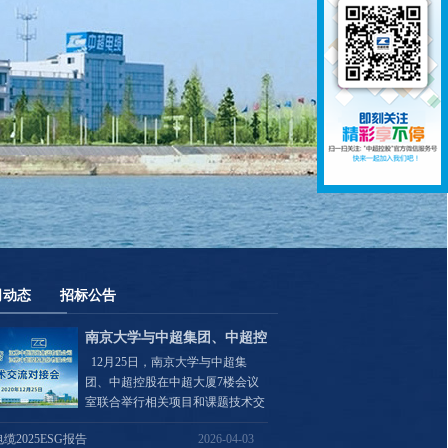
司动态
招标公告
南京大学与中超集团、中超控
12月25日，南京大学与中超集
股举行技术交流对接活动
团、中超控股在中超大厦7楼会议
室联合举行相关项目和课题技术交
流对接会议。
缆2025ESG报告
2026-04-03